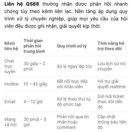
Liên hệ QS88
thường nhận được phản hồi nhanh
chóng tùy theo kênh liên lạc. Nền tảng áp dụng quy
trình xử lý chuyên nghiệp, giúp mọi yêu cầu của hội
viên đều được ghi nhận, giải quyết kịp thời.
Thời gian
Kênh
Tính năng hỗ
phản hồi
Quy trình xử lý
liên hệ
trợ theo dõi
trung bình
Chat
30 giây – 2
Lưu lịch sử trò
trực
Xử lý ngay lập tức
phút
chuyện
tuyến
Kết nối trực tiếp
Hỗ trợ giải
Hotline
15 – 45 giây
với nhân viên
quyết realtime
Gửi mã ticket
Xử lý theo thứ tự,
Email
4 – 12 giờ
theo dõi tiến
độ phức tạp
độ
Phản hồi qua tin
Cập nhật
Mạng
30 phút – 3
nhắn hoặc
thông báo tiến
xã hội
giờ
comment
độ