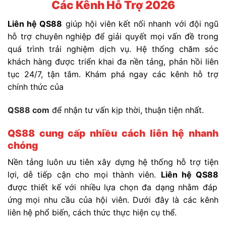
Các Kênh Hỗ Trợ 2026
Liên hệ QS88
giúp hội viên kết nối nhanh với đội ngũ
hỗ trợ chuyên nghiệp để giải quyết mọi vấn đề trong
quá trình trải nghiệm dịch vụ. Hệ thống chăm sóc
khách hàng được triển khai đa nền tảng, phản hồi liên
tục 24/7, tận tâm. Khám phá ngay các kênh hỗ trợ
chính thức của
QS88 com
để nhận tư vấn kịp thời, thuận tiện nhất.
QS88 cung cấp nhiều cách liên hệ nhanh
chóng
Nền tảng luôn ưu tiên xây dựng hệ thống hỗ trợ tiện
lợi, dễ tiếp cận cho mọi thành viên.
Liên hệ QS88
được thiết kế với nhiều lựa chọn đa dạng nhằm đáp
ứng mọi nhu cầu của hội viên. Dưới đây là các kênh
liên hệ phổ biến, cách thức thực hiện cụ thể.