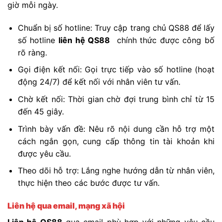
giờ mỗi ngày.
Chuẩn bị số hotline: Truy cập trang chủ QS88 để lấy
số hotline
liên hệ QS88
chính thức được công bố
rõ ràng.
Gọi điện kết nối: Gọi trực tiếp vào số hotline (hoạt
động 24/7) để kết nối với nhân viên tư vấn.
Chờ kết nối: Thời gian chờ đợi trung bình chỉ từ 15
đến 45 giây.
Trình bày vấn đề: Nêu rõ nội dung cần hỗ trợ một
cách ngắn gọn, cung cấp thông tin tài khoản khi
được yêu cầu.
Theo dõi hỗ trợ: Lắng nghe hướng dẫn từ nhân viên,
thực hiện theo các bước được tư vấn.
Liên hệ qua email, mạng xã hội