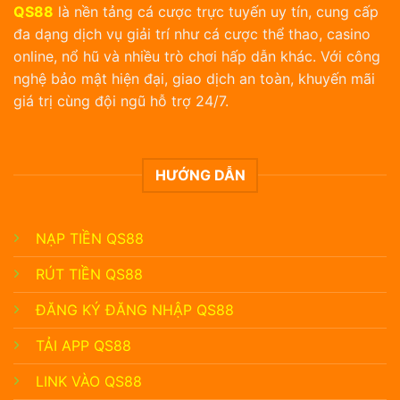
QS88
là nền tảng cá cược trực tuyến uy tín, cung cấp
đa dạng dịch vụ giải trí như cá cược thể thao, casino
online, nổ hũ và nhiều trò chơi hấp dẫn khác. Với công
nghệ bảo mật hiện đại, giao dịch an toàn, khuyến mãi
giá trị cùng đội ngũ hỗ trợ 24/7.
HƯỚNG DẪN
NẠP TIỀN QS88
RÚT TIỀN QS88
ĐĂNG KÝ ĐĂNG NHẬP QS88
TẢI APP QS88
LINK VÀO QS88