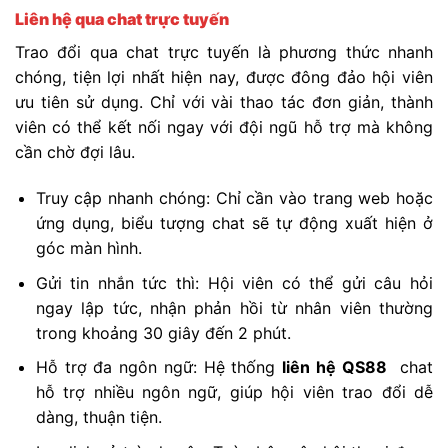
Liên hệ qua chat trực tuyến
Trao đổi qua chat trực tuyến là phương thức nhanh
chóng, tiện lợi nhất hiện nay, được đông đảo hội viên
ưu tiên sử dụng. Chỉ với vài thao tác đơn giản, thành
viên có thể kết nối ngay với đội ngũ hỗ trợ mà không
cần chờ đợi lâu.
Truy cập nhanh chóng: Chỉ cần vào trang web hoặc
ứng dụng, biểu tượng chat sẽ tự động xuất hiện ở
góc màn hình.
Gửi tin nhắn tức thì: Hội viên có thể gửi câu hỏi
ngay lập tức, nhận phản hồi từ nhân viên thường
trong khoảng 30 giây đến 2 phút.
Hỗ trợ đa ngôn ngữ: Hệ thống
liên hệ QS88
chat
hỗ trợ nhiều ngôn ngữ, giúp hội viên trao đổi dễ
dàng, thuận tiện.